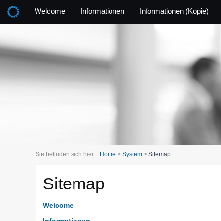
Welcome
Informationen
Informationen (Kopie)
Sie befinden sich hier:
Home
>
System
>
Sitemap
Sitemap
Welcome
Informationen