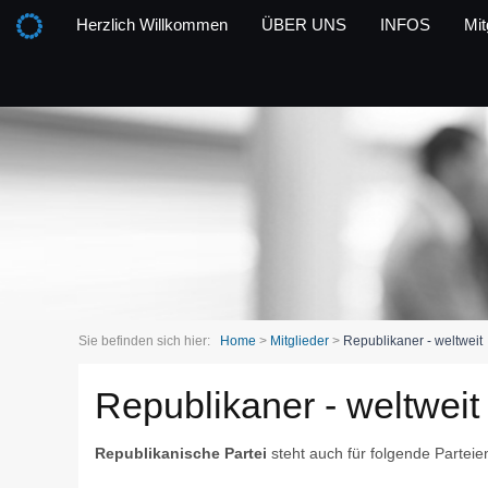
Herzlich Willkommen
ÜBER UNS
INFOS
Mit
Sie befinden sich hier:
Home
>
Mitglieder
>
Republikaner - weltweit
Republikaner - weltweit
Republikanische Partei
steht auch für folgende Parteien