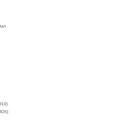
tan
910)
1926)