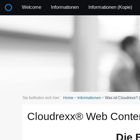
Welcome
Informationen
Informationen (Kopie)
Sie befinden sich hier:
Home
>
Informationen
>
Was ist Cloudrexx? (
Cloudrexx® Web Cont
Die 